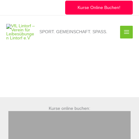
Zum
Inhalt
Kurse Online Buchen!
springen
SPORT. GEMEINSCHAFT. SPASS.
Kurse online buchen: