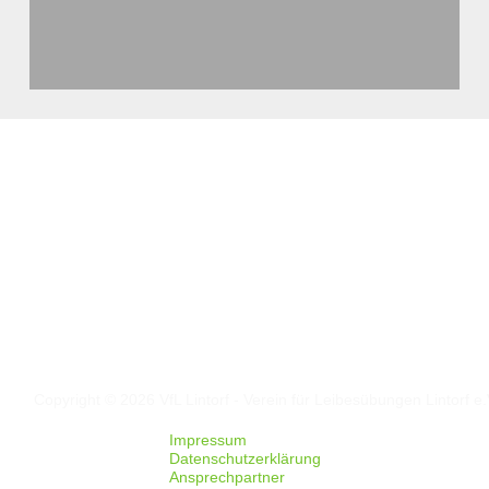
Folgt uns auf
Facebook
Instagram
Copyright © 2026 VfL Lintorf - Verein für Leibesübungen Lintorf e.
Impressum
Datenschutzerklärung
Ansprechpartner