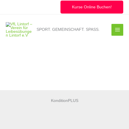
Zum
Inhalt
Kurse Online Buchen!
springen
SPORT. GEMEINSCHAFT. SPASS.
KonditionPLUS