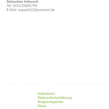
Sebastian Imbusch
Tel: 0151/25665760
E-Mail: seppel112@osnanet.de
Folgt uns auf
Facebook
Instagram
Copyright © 2026 VfL Lintorf - Verein für Leibesübungen Lintorf e.
Impressum
Datenschutzerklärung
Ansprechpartner
News