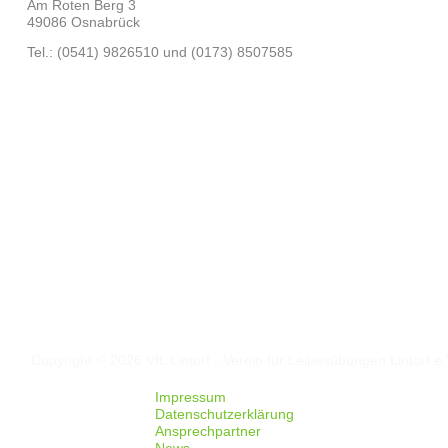
Am Roten Berg 3
49086 Osnabrück
Tel.: (0541) 9826510 und (0173) 8507585
Folgt uns auf
Facebook
Instagram
Copyright © 2026 VfL Lintorf - Verein für Leibesübungen Lintorf e.
Impressum
Datenschutzerklärung
Ansprechpartner