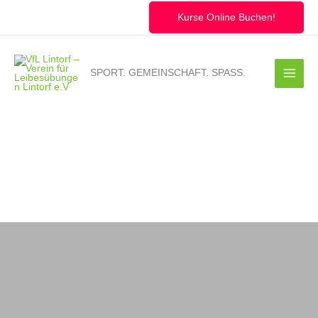
Zum
Inhalt
Kurse Online Buchen!
springen
SPORT. GEMEINSCHAFT. SPASS.