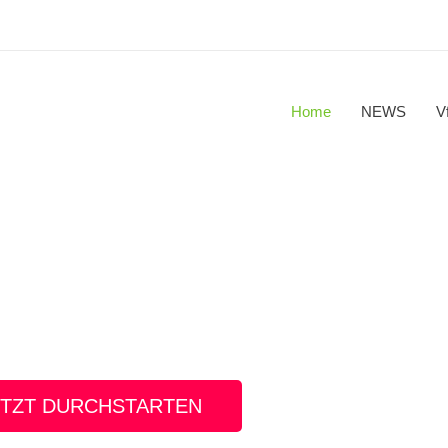
Home
NEWS
V
rt, Yoga – Gesundheit und Fitness für alt und jung!
ETZT DURCHSTARTEN