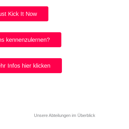
n ganz groß – Die Minikicker.
ust Kick It Now
 Lintorf ist Volleyball!
ns kennenzulernen?
gs wird in Lintorf gedartet.
r Infos hier klicken
Unsere Abteilungen im Überblick