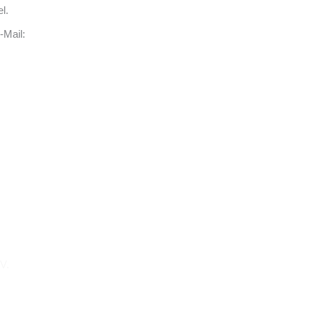
el.
-Mail:
.V.