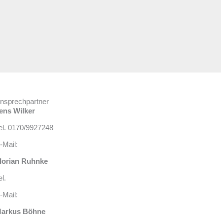
nsprechpartner
ens Wilker
el. 0170/9927248
-Mail:
lorian Ruhnke
el.
-Mail:
arkus Böhne