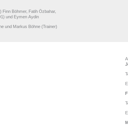
) Finn Böhmer, Fatih Özbahar,
(D1) und Eymen Aydin
ne und Markus Böhne (Trainer)
A
J
T
E
F
T
E
M