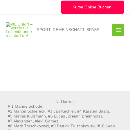
Zum
Inhalt
Kurse Online Buchen!
springen
SPORT. GEMEINSCHAFT. SPASS.
3. Herren
# 1 Marius Schöder,
#2 Marcel Schiereck, #3 Jan Kechler, #4 Karsten Baars,
#5 Mathis Klußmann, #6 Lucas „Breimi“ Breimhorst,
#7 Alexander „Alex“ Gomez,
#8 Mark Truschkowski, #9 Patrick Truschkowski, #10 Leon