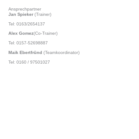
Ansprechpartner
Jan Spieker
(Trainer)
Tel: 0163/2654137
Alex Gomez
(Co-Trainer)
Tel: 0157-52698887
Maik Ebertfründ
(Teamkoordinator)
Tel: 0160 / 97501027
Folgt uns auf
Facebook
Instagram