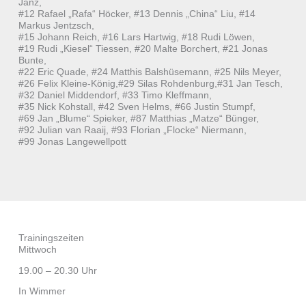
Janz,
#12 Rafael „Rafa“ Höcker, #13 Dennis „China“ Liu, #14
Markus Jentzsch,
#15 Johann Reich, #16 Lars Hartwig, #18 Rudi Löwen,
#19 Rudi „Kiesel“ Tiessen, #20 Malte Borchert, #21 Jonas
Bunte,
#22 Eric Quade, #24 Matthis Balshüsemann, #25 Nils Meyer,
#26 Felix Kleine-König,#29 Silas Rohdenburg,#31 Jan Tesch,
#32 Daniel Middendorf, #33 Timo Kleffmann,
#35 Nick Kohstall, #42 Sven Helms, #66 Justin Stumpf,
#69 Jan „Blume“ Spieker, #87 Matthias „Matze“ Bünger,
#92 Julian van Raaij, #93 Florian „Flocke“ Niermann,
#99 Jonas Langewellpott
Trainingszeiten
Mittwoch
19.00 – 20.30 Uhr
In Wimmer