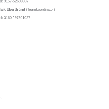
el: 0157-52698887
aik Ebertfründ
(Teamkoordinator)
el: 0160 / 97501027
.V.