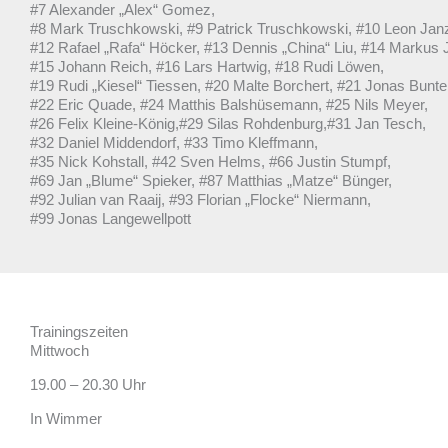
#7 Alexander „Alex“ Gomez,
#8 Mark Truschkowski, #9 Patrick Truschkowski, #10 Leon Jan
#12 Rafael „Rafa“ Höcker, #13 Dennis „China“ Liu, #14 Markus 
#15 Johann Reich, #16 Lars Hartwig, #18 Rudi Löwen,
#19 Rudi „Kiesel“ Tiessen, #20 Malte Borchert, #21 Jonas Bunte
#22 Eric Quade, #24 Matthis Balshüsemann, #25 Nils Meyer,
#26 Felix Kleine-König,#29 Silas Rohdenburg,#31 Jan Tesch,
#32 Daniel Middendorf, #33 Timo Kleffmann,
#35 Nick Kohstall, #42 Sven Helms, #66 Justin Stumpf,
#69 Jan „Blume“ Spieker, #87 Matthias „Matze“ Bünger,
#92 Julian van Raaij, #93 Florian „Flocke“ Niermann,
#99 Jonas Langewellpott
Trainingszeiten
Mittwoch
19.00 – 20.30 Uhr
In Wimmer