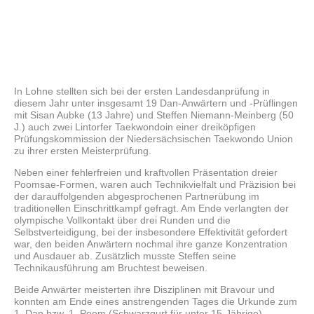
In Lohne stellten sich bei der ersten Landesdanprüfung in
diesem Jahr unter insgesamt 19 Dan-Anwärtern und -Prüflingen
mit Sisan Aubke (13 Jahre) und Steffen Niemann-Meinberg (50
J.) auch zwei Lintorfer Taekwondoin einer dreiköpfigen
Prüfungskommission der Niedersächsischen Taekwondo Union
zu ihrer ersten Meisterprüfung.
Neben einer fehlerfreien und kraftvollen Präsentation dreier
Poomsae-Formen, waren auch Technikvielfalt und Präzision bei
der darauffolgenden abgesprochenen Partnerübung im
traditionellen Einschrittkampf gefragt. Am Ende verlangten der
olympische Vollkontakt über drei Runden und die
Selbstverteidigung, bei der insbesondere Effektivität gefordert
war, den beiden Anwärtern nochmal ihre ganze Konzentration
und Ausdauer ab. Zusätzlich musste Steffen seine
Technikausführung am Bruchtest beweisen.
Beide Anwärter meisterten ihre Disziplinen mit Bravour und
konnten am Ende eines anstrengenden Tages die Urkunde zum
1. Dan bzw. 1. Poom (Schwarzgurt für unter 15-Jährige)