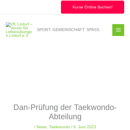
Zum
Inhalt
Kurse Online Buchen!
springen
SPORT. GEMEINSCHAFT. SPASS.
Dan-Prüfung der Taekwondo-
Abteilung
/
News
,
Taekwondo
/
6. Juni 2023