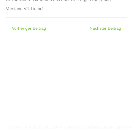
Vorstand VfL Lintorf
←
Vorheriger Beitrag
Nächster Beitrag
→
Folgt uns auf
Facebook
Instagram
Copyright © 2026 VfL Lintorf - Verein für Leibesübungen Lintorf e.