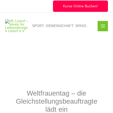
Zum
Inhalt
Kurse Online Buchen!
springen
SPORT. GEMEINSCHAFT. SPASS.
Weltfrauentag – die
Gleichstellungsbeauftragte
lädt ein