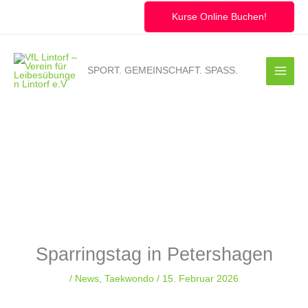
Zum
Inhalt
Kurse Online Buchen!
springen
SPORT. GEMEINSCHAFT. SPASS.
Sparringstag in Petershagen
/
News
,
Taekwondo
/
15. Februar 2026