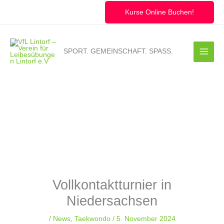
Zum
Inhalt
Kurse Online Buchen!
springen
SPORT. GEMEINSCHAFT. SPASS.
Vollkontaktturnier in
Niedersachsen
/
News
,
Taekwondo
/
5. November 2024