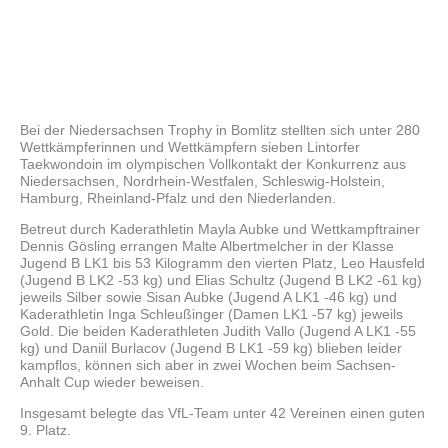
Bei der Niedersachsen Trophy in Bomlitz stellten sich unter 280
Wettkämpferinnen und Wettkämpfern sieben Lintorfer
Taekwondoin im olympischen Vollkontakt der Konkurrenz aus
Niedersachsen, Nordrhein-Westfalen, Schleswig-Holstein,
Hamburg, Rheinland-Pfalz und den Niederlanden.
Betreut durch Kaderathletin Mayla Aubke und Wettkampftrainer
Dennis Gösling errangen Malte Albertmelcher in der Klasse
Jugend B LK1 bis 53 Kilogramm den vierten Platz, Leo Hausfeld
(Jugend B LK2 -53 kg) und Elias Schultz (Jugend B LK2 -61 kg)
jeweils Silber sowie Sisan Aubke (Jugend A LK1 -46 kg) und
Kaderathletin Inga Schleußinger (Damen LK1 -57 kg) jeweils
Gold. Die beiden Kaderathleten Judith Vallo (Jugend A LK1 -55
kg) und Daniil Burlacov (Jugend B LK1 -59 kg) blieben leider
kampflos, können sich aber in zwei Wochen beim Sachsen-
Anhalt Cup wieder beweisen.
Insgesamt belegte das VfL-Team unter 42 Vereinen einen guten
9. Platz.