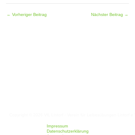
←
Vorheriger Beitrag
Nächster Beitrag
→
Folgt uns auf
Facebook
Instagram
Copyright © 2026 VfL Lintorf - Verein für Leibesübungen Lintorf e.
Impressum
Datenschutzerklärung