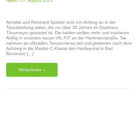
News
/
27. August 2023
Annette und Reinhard Spieker sind von Anfang an in der
Tanzabteilung dabei, die vor über 30 Jahren im Gasthaus
Tönsmeyer gestartet ist. Die beiden wollen mehr und trainieren
fleißig in unserem neuen VfL-FIT an der Hartmannstraße. Sie
nehmen an offiziellen Tanzturnieren teil und gewinnen nach dem
Aufstieg in die Master-C-Klasse den Heidepokal in Bad
Bevensen […]
Tanzen
Weiterlesen »
Im
VfL
–
Mit
Spaß
Und
Erfolg
Folgt uns auf