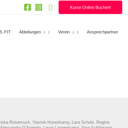
Suchen
Kurse Online Buchen!
fL-FIT
Abteilungen
Verein
Ansprechpartner
anziska Rosemuck, Yasmin Honerkamp, Lara Scholz, Regina
, Alessandra D’Argento, Laura Langenkamp, Sina Schlömann