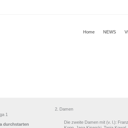
Home
NEWS
V
2. Damen
ga 1
Die zweite Damen mit (v. l.): Fr
ga durchstarten
Kopp, Jana Kiparski, Tanja Kowal