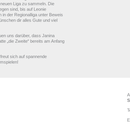
h neuen Liga zu sammeln. Die
egen sind, bis auf Leonie
n in der Regionalliga unter Beweis
nschen dir alles Gute und viel
uen uns darüber, dass Janina
tte „die Zweite“ bereits am Anfang
freut sich auf spannende
imspielen!
A
S
T
E