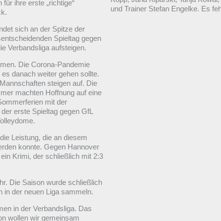
für ihre erste „richtige“
und Trainer Stefan Engelke. Es feh
ck.
det sich an der Spitze der
ftsentscheidenden Spieltag gegen
die Verbandsliga aufsteigen.
ommen. Die Corona-Pandemie
es danach weiter gehen sollte.
Mannschaften steigen auf. Die
ommer machten Hoffnung auf eine
Sommerferien mit der
 der erste Spieltag gegen GfL
olleydome.
ie Leistung, die an diesem
n werden konnte. Gegen Hannover
n Krimi, der schließlich mit 2:3
. Die Saison wurde schließlich
n in der neuen Liga sammeln.
amen in der Verbandsliga. Das
ison wollen wir gemeinsam