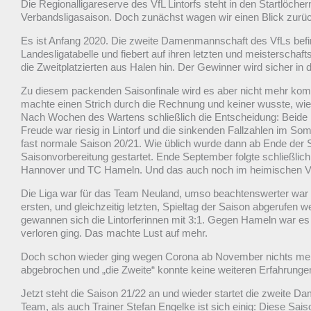
Die Regionalligareserve des VfL Lintorfs steht in den Startlöchern 
Verbandsligasaison. Doch zunächst wagen wir einen Blick zurü
Es ist Anfang 2020. Die zweite Damenmannschaft des VfLs befin
Landesligatabelle und fiebert auf ihren letzten und meisterscha
die Zweitplatzierten aus Halen hin. Der Gewinner wird sicher in 
Zu diesem packenden Saisonfinale wird es aber nicht mehr k
machte einen Strich durch die Rechnung und keiner wusste, wie 
Nach Wochen des Wartens schließlich die Entscheidung: Beide 
Freude war riesig in Lintorf und die sinkenden Fallzahlen im S
fast normale Saison 20/21. Wie üblich wurde dann ab Ende der 
Saisonvorbereitung gestartet. Ende September folgte schließlich
Hannover und TC Hameln. Und das auch noch im heimischen V
Die Liga war für das Team Neuland, umso beachtenswerter war d
ersten, und gleichzeitig letzten, Spieltag der Saison abgerufe
gewannen sich die Lintorferinnen mit 3:1. Gegen Hameln war es ei
verloren ging. Das machte Lust auf mehr.
Doch schon wieder ging wegen Corona ab November nichts mehr
abgebrochen und „die Zweite“ konnte keine weiteren Erfahrunge
Jetzt steht die Saison 21/22 an und wieder startet die zweite D
Team, als auch Trainer Stefan Engelke ist sich einig: Diese Sa