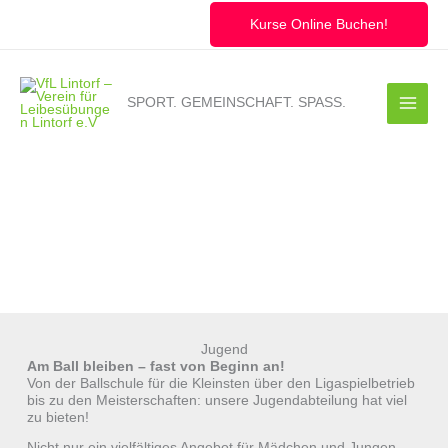
Zum
Inhalt
Kurse Online Buchen!
springen
SPORT. GEMEINSCHAFT. SPASS.
Jugend
Am Ball bleiben – fast von Beginn an!
Von der Ballschule für die Kleinsten über den Ligaspielbetrieb
bis zu den Meisterschaften: unsere Jugendabteilung hat viel
zu bieten!
Nicht nur ein vielfältiges Angebot für Mädchen und Jungen