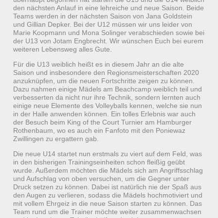
den nächsten Anlauf in eine lehreiche und neue Saison. Beide
Teams werden in der nächsten Saison von Jana Goldstein
und Gillian Depker. Bei der U12 müssen wir uns leider von
Marie Koopmann und Mona Solinger verabschieden sowie bei
der U13 von Jotam Engbrecht. Wir wünschen Euch bei eurem
weiteren Lebensweg alles Gute.
Für die U13 weiblich heißt es in diesem Jahr an die alte
Saison und insbesondere den Regionsmeisterschaften 2020
anzuknüpfen, um die neuen Fortschritte zeigen zu können.
Dazu nahmen einige Mädels am Beachcamp weiblich teil und
verbesserten da nicht nur ihre Technik, sondern lernten auch
einige neue Elemente des Volleyballs kennen, welche sie nun
in der Halle anwenden können. Ein tolles Erlebnis war auch
der Besuch beim King of the Court Turnier am Hamburger
Rothenbaum, wo es auch ein Fanfoto mit den Poniewaz
Zwillingen zu ergattern gab.
Die neue U14 startet nun erstmals zu viert auf dem Feld, was
in den bisherigen Trainingseinheiten schon fleißig geübt
wurde. Außerdem möchten die Mädels sich am Angriffsschlag
und Aufschlag von oben versuchen, um die Gegner unter
Druck setzen zu können. Dabei ist natürlich nie der Spaß aus
den Augen zu verlieren, sodass die Mädels hochmotiviert und
mit vollem Ehrgeiz in die neue Saison starten zu können. Das
Team rund um die Trainer möchte weiter zusammenwachsen