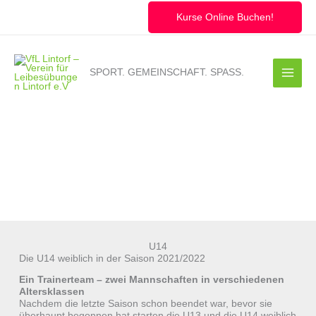
Zum
Inhalt
Kurse Online Buchen!
springen
SPORT. GEMEINSCHAFT. SPASS.
U14
Die U14 weiblich in der Saison 2021/2022
Ein Trainerteam – zwei Mannschaften in verschiedenen
Altersklassen
Nachdem die letzte Saison schon beendet war, bevor sie
überhaupt begonnen hat starten die U13 und die U14 weiblich