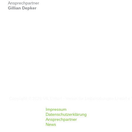
Ansprechpartner
Gillian Depker
Folgt uns auf
Facebook
Instagram
Copyright © 2026 VfL Lintorf - Verein für Leibesübungen Lintorf e.
Impressum
Datenschutzerklärung
Ansprechpartner
News