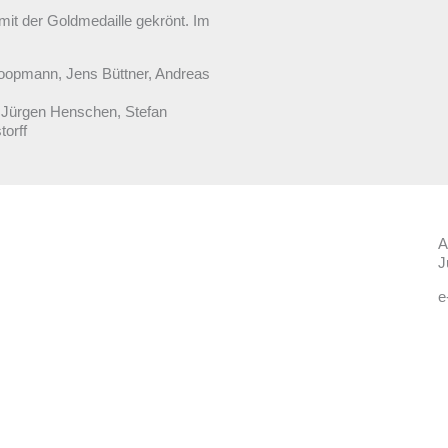
t der Goldmedaille gekrönt. Im
 Koopmann, Jens Büttner, Andreas
, Jürgen Henschen, Stefan
torff
A
J
e
Folgt uns auf