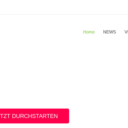
Home
NEWS
V
rt, Yoga – Gesundheit und Fitness für alt und jung!
ETZT DURCHSTARTEN