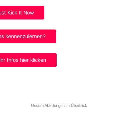
n ganz groß – Die Minikicker.
ust Kick It Now
 Lintorf ist Volleyball!
ns kennenzulernen?
gs wird in Lintorf gedartet.
r Infos hier klicken
Unsere Abteilungen im Überblick