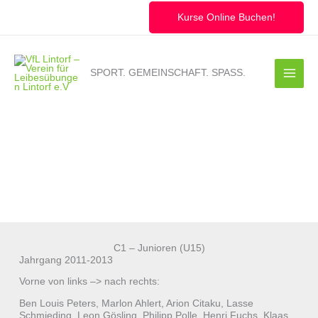
Zum
Inhalt
Kurse Online Buchen!
springen
SPORT. GEMEINSCHAFT. SPASS.
C1 – Junioren (U15)
Jahrgang 2011-2013
Vorne von links –> nach rechts:
Ben Louis Peters, Marlon Ahlert, Arion Citaku, Lasse
Schmieding, Leon Gösling, Philipp Polle, Henri Fuchs, Klaas