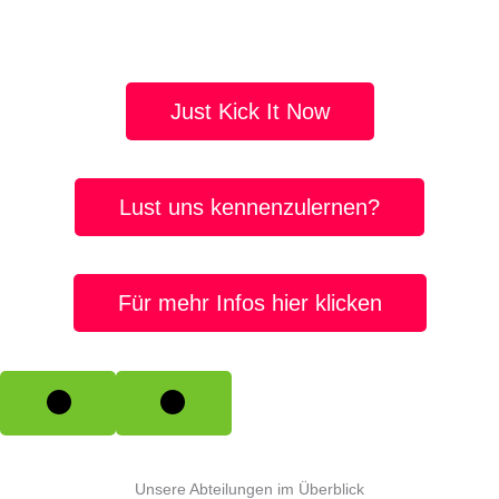
Die Kleinen ganz groß – Die Minikicker.
Just Kick It Now
VfL Lintorf ist Volleyball!
Lust uns kennenzulernen?
Donnerstags wird in Lintorf gedartet.
Für mehr Infos hier klicken
Unsere Abteilungen im Überblick