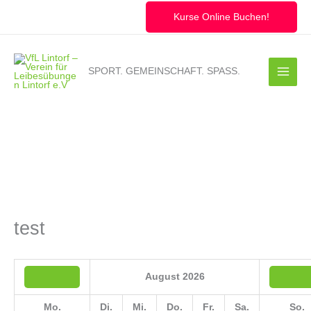
Zum
Inhalt
Kurse Online Buchen!
springen
SPORT. GEMEINSCHAFT. SPASS.
test
August
2026
Mo.
Di.
Mi.
Do.
Fr.
Sa.
So.