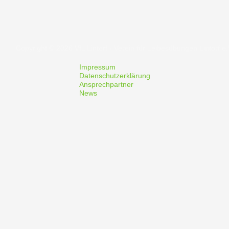
Copyright © 2026 VfL Lintorf - Verein für Leibesübungen Lintorf e.
Impressum
Datenschutzerklärung
Ansprechpartner
News