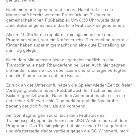
genutzt wurde.
Nach einer aufregenden und kurzen Nacht traf sich die
Mannschaft bereits vor dem Frühstück um 7 Uhr zum
gemeinschaftlichen Fußballspiel. Um 8:30 Uhr wurde dann
anschließend gemeinsam das tolle Frühstück eingenommen.
Als um 10.30Uhr die reguläre Trainingseinheit auf dem
Programm stand, war ein Kräfteverschleiß erkennbar, aber alle
Kinder haben super mitgemacht und eine gute Einstellung an
den Tag gelegt.
Nach dem Mittagessen ging es gemeinschaftlich in eine
Trampolinhalle nach Rhauderfehn bei Leer. Auch hier zeigten
die Kinder, dass sie noch über ausreichend Energie verfügten,
und alle Kinder kamen auf ihre Kosten.
Zurück an der Unterkunft, hatten die Spieler wieder Zeit zu freier
Verfügung, welche neben Fußball auch für Tischtennis und
Kickern genutzt wurde. Nach dem Abendbrot machte sich ein
deutlicher Kräfteverschleiß bemerkbar und die Nachtruhe
begann deutlich früher, als am Vorabend.
Am Sonntagmorgen stand nach dem Frühstück ein
Trainingsspiel gegen die heimische JSG Westerstede auf dem
Programm. Das Trainingslager hat hier seinen Tribut gefordert
und Westerstede siegte verdient gegen die SG Wimmer/Lintorf.