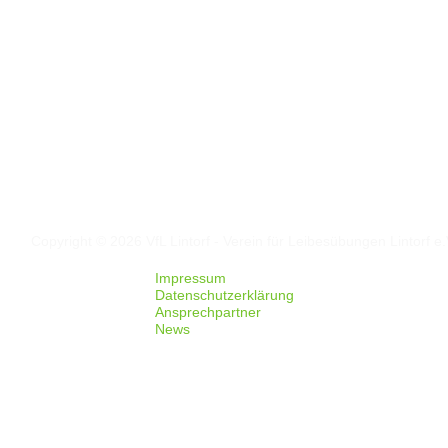
Folgt uns auf
Facebook
Instagram
Copyright © 2026 VfL Lintorf - Verein für Leibesübungen Lintorf e.
Impressum
Datenschutzerklärung
Ansprechpartner
News