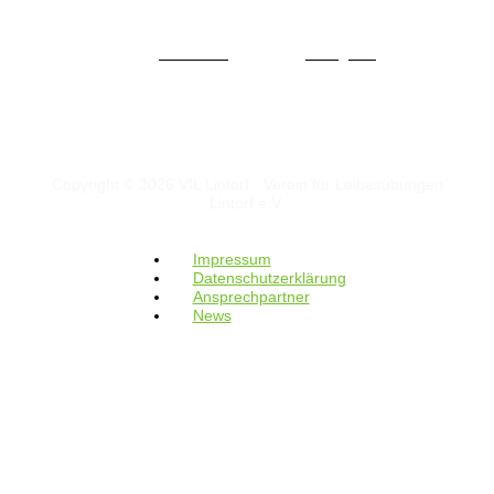
Facebook
Instagram
Copyright © 2026 VfL Lintorf - Verein für Leibesübungen
Lintorf e.V.
Impressum
Datenschutzerklärung
Ansprechpartner
News