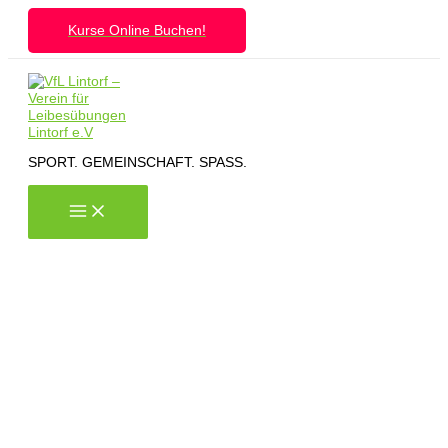
Zum
Kurse Online Buchen!
Inhalt
springen
SPORT. GEMEINSCHAFT. SPASS.