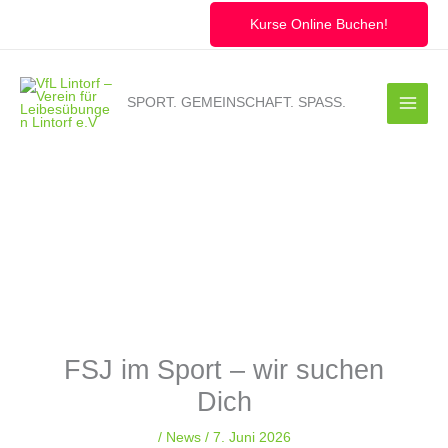
Zum
Inhalt
Kurse Online Buchen!
springen
SPORT. GEMEINSCHAFT. SPASS.
FSJ im Sport – wir suchen
Dich
/
News
/
7. Juni 2026