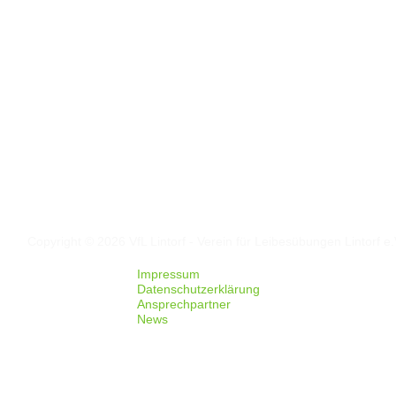
Folgt uns auf
Facebook
Instagram
Copyright © 2026 VfL Lintorf - Verein für Leibesübungen Lintorf e.
Impressum
Datenschutzerklärung
Ansprechpartner
News