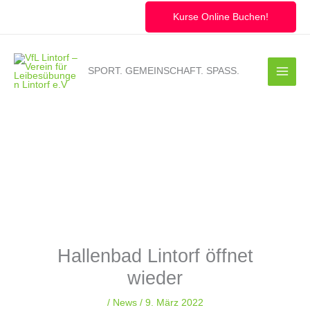
Zum
Inhalt
Kurse Online Buchen!
springen
SPORT. GEMEINSCHAFT. SPASS.
Hallenbad Lintorf öffnet
wieder
/
News
/
9. März 2022