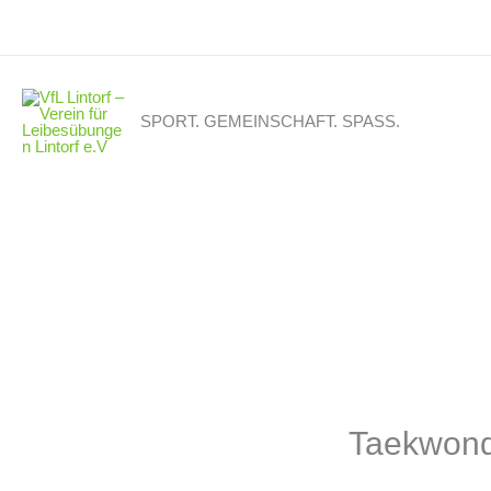
Zum
Inhalt
springen
SPORT. GEMEINSCHAFT. SPASS.
Taekwond