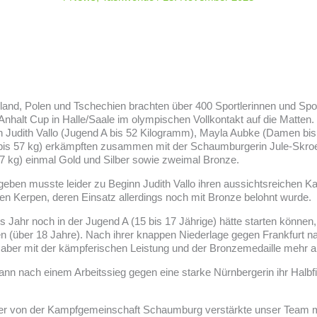
and, Polen und Tschechien brachten über 400 Sportlerinnen und Spor
Anhalt Cup in Halle/Saale im olympischen Vollkontakt auf die Matten. 
 Judith Vallo (Jugend A bis 52 Kilogramm), Mayla Aubke (Damen bis
is 57 kg) erkämpften zusammen mit der Schaumburgerin Jule-Skro
7 kg) einmal Gold und Silber sowie zweimal Bronze.
geben musste leider zu Beginn Judith Vallo ihren aussichtsreichen
en Kerpen, deren Einsatz allerdings noch mit Bronze belohnt wurde.
s Jahr noch in der Jugend A (15 bis 17 Jährige) hätte starten können
 (über 18 Jahre). Nach ihrer knappen Niederlage gegen Frankfurt na
e aber mit der kämpferischen Leistung und der Bronzemedaille mehr al
nn nach einem Arbeitssieg gegen eine starke Nürnbergerin ihr Halbf
er von der Kampfgemeinschaft Schaumburg verstärkte unser Team m