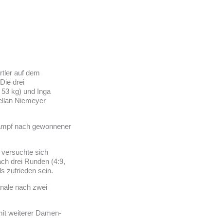
tler auf dem
Die drei
 53 kg) und Inga
ellan Niemeyer
 Kampf nach gewonnener
, versuchte sich
ch drei Runden (4:9,
s zufrieden sein.
inale nach zwei
it weiterer Damen-