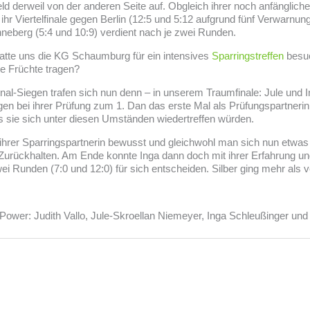
eld derweil von der anderen Seite auf. Obgleich ihrer noch anfänglic
 ihr Viertelfinale gegen Berlin (12:5 und 5:12 aufgrund fünf Verwarnu
nneberg (5:4 und 10:9) verdient nach je zwei Runden.
atte uns die KG Schaumburg für ein intensives
Sparringstreffen
besuc
e Früchte tragen?
al-Siegen trafen sich nun denn – in unserem Traumfinale: Jule und In
igen bei ihrer Prüfung zum 1. Dan das erste Mal als Prüfungspartner
 sie sich unter diesen Umständen wiedertreffen würden.
 ihrer Sparringspartnerin bewusst und gleichwohl man sich nun etwas
 Zurückhalten. Am Ende konnte Inga dann doch mit ihrer Erfahrung u
i Runden (7:0 und 12:0) für sich entscheiden. Silber ging mehr als v
ower: Judith Vallo, Jule-Skroellan Niemeyer, Inga Schleußinger un