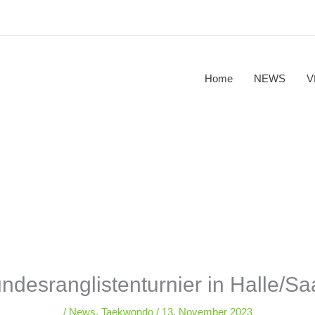
Home
NEWS
V
ndesranglistenturnier in Halle/Sa
/
News
,
Taekwondo
/
13. November 2023