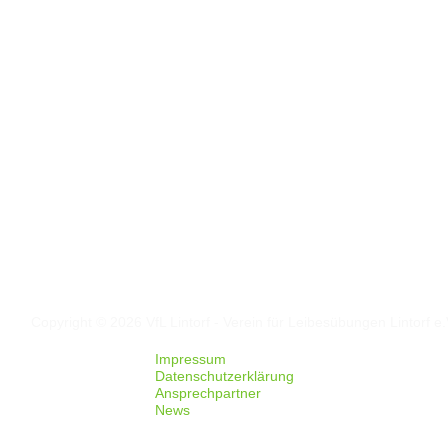
Folgt uns auf
Facebook
Instagram
Copyright © 2026 VfL Lintorf - Verein für Leibesübungen Lintorf e.
Impressum
Datenschutzerklärung
Ansprechpartner
News