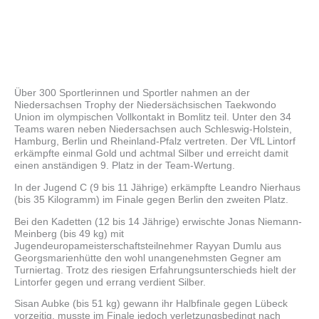
Über 300 Sportlerinnen und Sportler nahmen an der
Niedersachsen Trophy der Niedersächsischen Taekwondo
Union im olympischen Vollkontakt in Bomlitz teil. Unter den 34
Teams waren neben Niedersachsen auch Schleswig-Holstein,
Hamburg, Berlin und Rheinland-Pfalz vertreten. Der VfL Lintorf
erkämpfte einmal Gold und achtmal Silber und erreicht damit
einen anständigen 9. Platz in der Team-Wertung.
In der Jugend C (9 bis 11 Jährige) erkämpfte Leandro Nierhaus
(bis 35 Kilogramm) im Finale gegen Berlin den zweiten Platz.
Bei den Kadetten (12 bis 14 Jährige) erwischte Jonas Niemann-
Meinberg (bis 49 kg) mit
Jugendeuropameisterschaftsteilnehmer Rayyan Dumlu aus
Georgsmarienhütte den wohl unangenehmsten Gegner am
Turniertag. Trotz des riesigen Erfahrungsunterschieds hielt der
Lintorfer gegen und errang verdient Silber.
Sisan Aubke (bis 51 kg) gewann ihr Halbfinale gegen Lübeck
vorzeitig, musste im Finale jedoch verletzungsbedingt nach