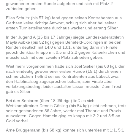
gewonnener ersten Runde aufgeben und sich mit Platz 2
zufrieden geben.
Elias Schultz (bis 57 kg) fand gegen seinen Kontrahenten aus
Garbsen keine richtige Antwort, schlug sich aber bei seiner
ersten Turnierteilnahme durchaus wacker und errang Silber.
In der Jugend A (15 bis 17 Jährige) siegte Landeskaderathletin
Mayla Aubke (bis 52 kg) gegen Benefeld-Cordingen in beiden
Runden deutlich mit 14:0 und 13:1, unterlag dann im Finale
jedoch denkbar knapp mit 0:5 und 2:2 gegen Kaltenkirchen und
musste sich mit dem zweiten Platz zufrieden geben.
Weit mehr vorgenommen hatte sich Joel Sieker (bis 68 kg), der
nach eindeutig gewonnener ersten Runde (15:1) durch einen
schmerzlichen Tieftritt seines Kontrahenten aus Lübeck zwar
den Halbfinalsieg zugesprochen bekam, sein Finale aber
verletzungsbedingt leider ausfallen lassen musste. Zum Trost
gab es Silber.
Bei den Senioren (über 18 Jährige) ließ es sich
Wettkampftrainer Dennis Gösling (bis 54 kg) nicht nehmen, trotz
seiner gestandenen 36 Jahre, wieder mal Theorie und Praxis
auszuloten. Gegen Hameln ging es knapp mit 2:2 und 3:5 an
Gold vorbei.
Arne Brüggemann (bis 68 kg) konnte sich unterdes mit 1:1, 5:1