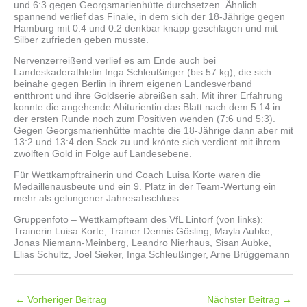
und 6:3 gegen Georgsmarienhütte durchsetzen. Ähnlich
spannend verlief das Finale, in dem sich der 18-Jährige gegen
Hamburg mit 0:4 und 0:2 denkbar knapp geschlagen und mit
Silber zufrieden geben musste.
Nervenzerreißend verlief es am Ende auch bei
Landeskaderathletin Inga Schleußinger (bis 57 kg), die sich
beinahe gegen Berlin in ihrem eigenen Landesverband
entthront und ihre Goldserie abreißen sah. Mit ihrer Erfahrung
konnte die angehende Abiturientin das Blatt nach dem 5:14 in
der ersten Runde noch zum Positiven wenden (7:6 und 5:3).
Gegen Georgsmarienhütte machte die 18-Jährige dann aber mit
13:2 und 13:4 den Sack zu und krönte sich verdient mit ihrem
zwölften Gold in Folge auf Landesebene.
Für Wettkampftrainerin und Coach Luisa Korte waren die
Medaillenausbeute und ein 9. Platz in der Team-Wertung ein
mehr als gelungener Jahresabschluss.
Gruppenfoto – Wettkampfteam des VfL Lintorf (von links):
Trainerin Luisa Korte, Trainer Dennis Gösling, Mayla Aubke,
Jonas Niemann-Meinberg, Leandro Nierhaus, Sisan Aubke,
Elias Schultz, Joel Sieker, Inga Schleußinger, Arne Brüggemann
←
Vorheriger Beitrag
Nächster Beitrag
→