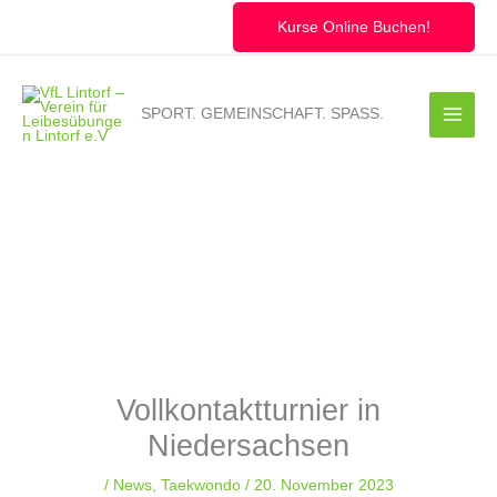
Zum
Inhalt
Kurse Online Buchen!
springen
SPORT. GEMEINSCHAFT. SPASS.
Vollkontaktturnier in
Niedersachsen
/
News
,
Taekwondo
/
20. November 2023