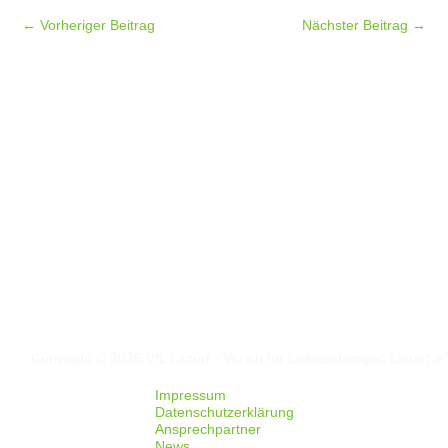
←
Vorheriger Beitrag
Nächster Beitrag
→
Folgt uns auf
Facebook
Instagram
Copyright © 2026 VfL Lintorf - Verein für Leibesübungen Lintorf e.
Impressum
Datenschutzerklärung
Ansprechpartner
News