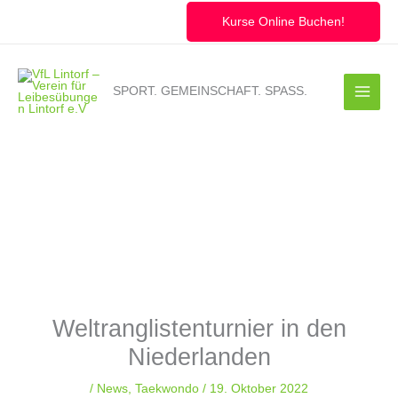
Zum
Inhalt
Kurse Online Buchen!
springen
SPORT. GEMEINSCHAFT. SPASS.
Weltranglistenturnier in den
Niederlanden
/
News
,
Taekwondo
/
19. Oktober 2022