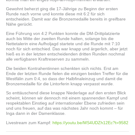
Gewohnt beherzt ging die 17-Jährige zu Beginn der ersten
Runde nach vorne und konnte diese mit 6:2 für sich
entscheiden. Damit war die Bronzemedaille bereits in greifbare
Nähe gerückt.
Eine Führung von 4:2 Punkten konnte die DM-Drittplatzierte
auch bis Mitte der zweiten Runde halten, solange bis die
Nettetalerin eine Aufholjagd startete und die Runde mit 7:10
noch für sich entschied. Das war knapp und ärgerlich, aber jetzt
hieß es in der letzten entscheidenden dritten Runden nochmal
alle verfügbaren Kraftreserven zu sammeln.
Die beiden Kontrahentinnen schenkten sich nichts. Erst am
Ende der letzten Runde fielen die einzigen beiden Treffer für die
Westfälin zum 0:4, so dass der Halbfinaleinzug und damit die
Bronzemedaille für die Lintorferin knapp verpasst wurde.
So enttäuschend diese knappe Niederlage auf den ersten Blick
scheint, können wir dennoch mit einem spannenden Kampf und
respektablen Einstieg auf internationaler Ebene zufrieden sein
und uns freuen, auf das was nächstes Jahr noch kommt – für
Inga dann in der Damenklasse.
Livestream zum Kampf:
https://youtu.be/MS4UDZh12Ec?t=9582