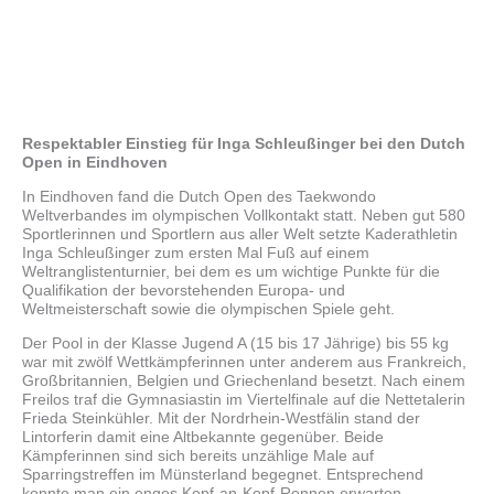
Respektabler Einstieg für Inga Schleußinger bei den Dutch
Open in Eindhoven
In Eindhoven fand die Dutch Open des Taekwondo
Weltverbandes im olympischen Vollkontakt statt. Neben gut 580
Sportlerinnen und Sportlern aus aller Welt setzte Kaderathletin
Inga Schleußinger zum ersten Mal Fuß auf einem
Weltranglistenturnier, bei dem es um wichtige Punkte für die
Qualifikation der bevorstehenden Europa- und
Weltmeisterschaft sowie die olympischen Spiele geht.
Der Pool in der Klasse Jugend A (15 bis 17 Jährige) bis 55 kg
war mit zwölf Wettkämpferinnen unter anderem aus Frankreich,
Großbritannien, Belgien und Griechenland besetzt. Nach einem
Freilos traf die Gymnasiastin im Viertelfinale auf die Nettetalerin
Frieda Steinkühler. Mit der Nordrhein-Westfälin stand der
Lintorferin damit eine Altbekannte gegenüber. Beide
Kämpferinnen sind sich bereits unzählige Male auf
Sparringstreffen im Münsterland begegnet. Entsprechend
konnte man ein enges Kopf-an-Kopf-Rennen erwarten.