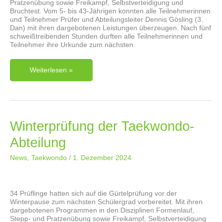
Pratzenübung sowie Freikampf, Selbstverteidigung und
Bruchtest. Vom 5- bis 43-Jährigen konnten alle Teilnehmerinnen
und Teilnehmer Prüfer und Abteilungsleiter Dennis Gösling (3.
Dan) mit ihren dargebotenen Leistungen überzeugen. Nach fünf
schweißtreibenden Stunden durften alle Teilnehmerinnen und
Teilnehmer ihre Urkunde zum nächsten
Sommerprüfung
Weiterlesen »
Der
Taekwondo-
Abteilung
Winterprüfung der Taekwondo-
Abteilung
News
,
Taekwondo
/
1. Dezember 2024
34 Prüflinge hatten sich auf die Gürtelprüfung vor der
Winterpause zum nächsten Schülergrad vorbereitet. Mit ihren
dargebotenen Programmen in den Disziplinen Formenlauf,
Stepp- und Pratzenübung sowie Freikampf, Selbstverteidigung