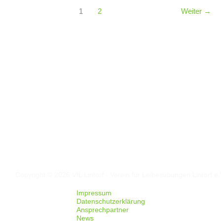
1
2
Weiter
→
Folgt uns auf
Facebook
Instagram
Copyright © 2026 VfL Lintorf - Verein für Leibesübungen Lintorf e.
Impressum
Datenschutzerklärung
Ansprechpartner
News