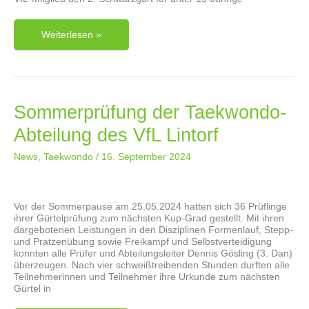
Dan-
Weiterlesen »
Prüfung
Der
Taekwondo-
Abteilung
Sommerprüfung der Taekwondo-
Abteilung des VfL Lintorf
News
,
Taekwondo
/
16. September 2024
Vor der Sommerpause am 25.05.2024 hatten sich 36 Prüflinge
ihrer Gürtelprüfung zum nächsten Kup-Grad gestellt. Mit ihren
dargebotenen Leistungen in den Disziplinen Formenlauf, Stepp-
und Pratzenübung sowie Freikampf und Selbstverteidigung
konnten alle Prüfer und Abteilungsleiter Dennis Gösling (3. Dan)
überzeugen. Nach vier schweißtreibenden Stunden durften alle
Teilnehmerinnen und Teilnehmer ihre Urkunde zum nächsten
Gürtel in