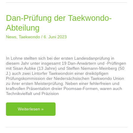
Dan-Prüfung der Taekwondo-
Abteilung
News
,
Taekwondo
/
6. Juni 2023
In Lohne stellten sich bei der ersten Landesdanprüfung in
diesem Jahr unter insgesamt 19 Dan-Anwärtern und -Prüflingen
mit Sisan Aubke (13 Jahre) und Steffen Niemann-Meinberg (50
J.) auch zwei Lintorfer Taekwondoin einer dreiköpfigen
Prüfungskommission der Niedersächsischen Taekwondo Union
zu ihrer ersten Meisterprüfung. Neben einer fehlerfreien und
kraftvollen Präsentation dreier Poomsae-Formen, waren auch
Technikvielfalt und Präzision
Dan-
Weiterlesen »
Prüfung
Der
Taekwondo-
Abteilung