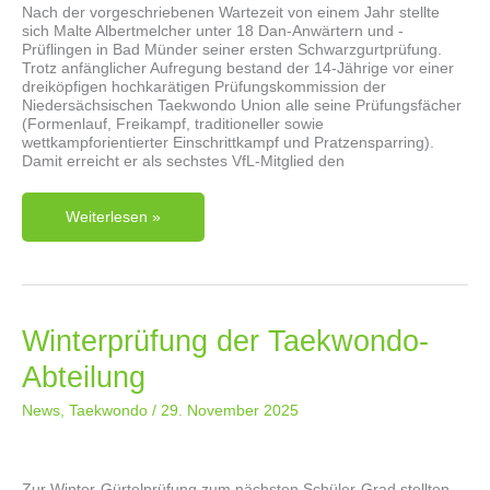
Nach der vorgeschriebenen Wartezeit von einem Jahr stellte
sich Malte Albertmelcher unter 18 Dan-Anwärtern und -
Prüflingen in Bad Münder seiner ersten Schwarzgurtprüfung.
Trotz anfänglicher Aufregung bestand der 14-Jährige vor einer
dreiköpfigen hochkarätigen Prüfungskommission der
Niedersächsischen Taekwondo Union alle seine Prüfungsfächer
(Formenlauf, Freikampf, traditioneller sowie
wettkampforientierter Einschrittkampf und Pratzensparring).
Damit erreicht er als sechstes VfL-Mitglied den
Dan-
Weiterlesen »
Prüfung
In
Bad
Münder
Winterprüfung der Taekwondo-
Abteilung
News
,
Taekwondo
/
29. November 2025
Zur Winter-Gürtelprüfung zum nächsten Schüler-Grad stellten