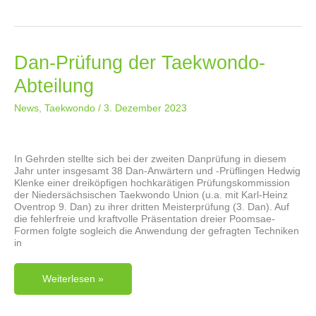
Taekwondo-
Abteilung
Dan-Prüfung der Taekwondo-
Abteilung
News
,
Taekwondo
/
3. Dezember 2023
In Gehrden stellte sich bei der zweiten Danprüfung in diesem
Jahr unter insgesamt 38 Dan-Anwärtern und -Prüflingen Hedwig
Klenke einer dreiköpfigen hochkarätigen Prüfungskommission
der Niedersächsischen Taekwondo Union (u.a. mit Karl-Heinz
Oventrop 9. Dan) zu ihrer dritten Meisterprüfung (3. Dan). Auf
die fehlerfreie und kraftvolle Präsentation dreier Poomsae-
Formen folgte sogleich die Anwendung der gefragten Techniken
in
Dan-
Weiterlesen »
Prüfung
Der
Taekwondo-
Abteilung