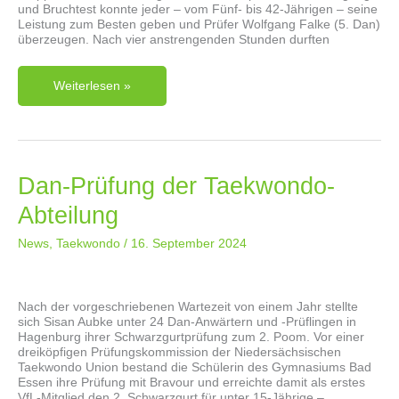
und Bruchtest konnte jeder – vom Fünf- bis 42-Jährigen – seine
Leistung zum Besten geben und Prüfer Wolfgang Falke (5. Dan)
überzeugen. Nach vier anstrengenden Stunden durften
Winterprüfung
Weiterlesen »
Der
Taekwondo-
Abteilung
Dan-Prüfung der Taekwondo-
Abteilung
News
,
Taekwondo
/
16. September 2024
Nach der vorgeschriebenen Wartezeit von einem Jahr stellte
sich Sisan Aubke unter 24 Dan-Anwärtern und -Prüflingen in
Hagenburg ihrer Schwarzgurtprüfung zum 2. Poom. Vor einer
dreiköpfigen Prüfungskommission der Niedersächsischen
Taekwondo Union bestand die Schülerin des Gymnasiums Bad
Essen ihre Prüfung mit Bravour und erreichte damit als erstes
VfL-Mitglied den 2. Schwarzgurt für unter 15-Jährige –