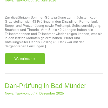
News
,
Taekwondo
/
20. Juni 2026
Zur diesjährigen Sommer-Gürtelprüfung zum nächsten Kup-
Grad stellten sich 43 Prüflinge in den Disziplinen Formenlauf,
Stepp- und Pratzenübung sowie Freikampf, Selbstverteidigung,
Bruchtest und Theorie. Vom 5- bis 42-Jährigen haben alle
Teilnehmerinnen und Teilnehmer wieder zeigen können, was sie
in den letzten Monaten gelernt haben. Prüfer und
Abteilungsleiter Dennis Gösling (3. Dan) war mit den
dargebotenen Leistungen […]
Sommerprüfung
Weiterlesen »
Der
Taekwondo-
Abteilung
Dan-Prüfung in Bad Münder
News
,
Taekwondo
/
7. Dezember 2025