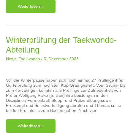
Sommerprüfung
Weiterlesen »
Der
Taekwondo-
Abteilung
Des
VfL
Lintorf
Winterprüfung der Taekwondo-
Abteilung
News
,
Taekwondo
/
3. Dezember 2023
Vor der Winterpause haben sich noch einmal 27 Prüflinge ihrer
Gürtelprüfung zum nächsten Kup-Grad gestellt. Vom Sechs- bis
zum 46-Jährigen konnten alle Prüflinge zur Zufriedenheit von
Prüfer Wolfgang Falke (5. Dan) ihre Leistungen in den
Disziplinen Formenlauf, Stepp- und Pratzenübung sowie
Freikampf und Selbstverteidigung abrufen und Thomas seine
beiden Bruchtests zum Besten geben. Nach vier
Winterprüfung
Weiterlesen »
Der