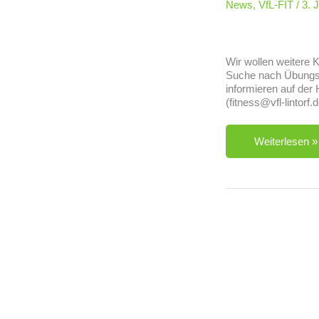
News
,
VfL-FIT
/
3. 
Wir wollen weitere 
Suche nach Übungsle
informieren auf der
(fitness@vfl-lintorf
VfL-
Weiterlesen »
FIT
Gesund
&
Fit