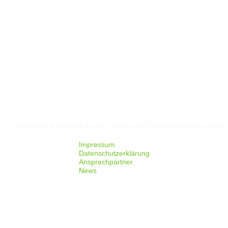
Folgt uns auf
Facebook
Instagram
Copyright © 2026 VfL Lintorf - Verein für Leibesübungen Lintorf e.
Impressum
Datenschutzerklärung
Ansprechpartner
News