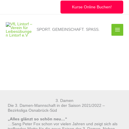
Zum
Inhalt
Kurse Online Buchen!
springen
SPORT. GEMEINSCHAFT. SPASS.
3. Damen
Die 3. Damen-Mannschaft in der Saison 2021/2022 –
Bezirksliga Osnabrück-Süd
„Alles glänzt so schön neu…“
…Sang Peter Fox schon vor vielen Jahren und zeigt sich als
treffendes Motto für die neue Saison der 3. Damen. Neben