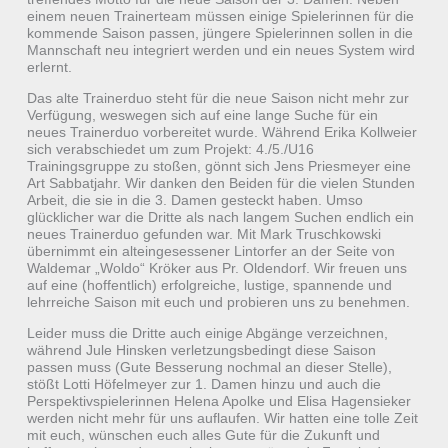
einem neuen Trainerteam müssen einige Spielerinnen für die
kommende Saison passen, jüngere Spielerinnen sollen in die
Mannschaft neu integriert werden und ein neues System wird
erlernt.
Das alte Trainerduo steht für die neue Saison nicht mehr zur
Verfügung, weswegen sich auf eine lange Suche für ein
neues Trainerduo vorbereitet wurde. Während Erika Kollweier
sich verabschiedet um zum Projekt: 4./5./U16
Trainingsgruppe zu stoßen, gönnt sich Jens Priesmeyer eine
Art Sabbatjahr. Wir danken den Beiden für die vielen Stunden
Arbeit, die sie in die 3. Damen gesteckt haben. Umso
glücklicher war die Dritte als nach langem Suchen endlich ein
neues Trainerduo gefunden war. Mit Mark Truschkowski
übernimmt ein alteingesessener Lintorfer an der Seite von
Waldemar „Woldo“ Kröker aus Pr. Oldendorf. Wir freuen uns
auf eine (hoffentlich) erfolgreiche, lustige, spannende und
lehrreiche Saison mit euch und probieren uns zu benehmen.
Leider muss die Dritte auch einige Abgänge verzeichnen,
während Jule Hinsken verletzungsbedingt diese Saison
passen muss (Gute Besserung nochmal an dieser Stelle),
stößt Lotti Höfelmeyer zur 1. Damen hinzu und auch die
Perspektivspielerinnen Helena Apolke und Elisa Hagensieker
werden nicht mehr für uns auflaufen. Wir hatten eine tolle Zeit
mit euch, wünschen euch alles Gute für die Zukunft und