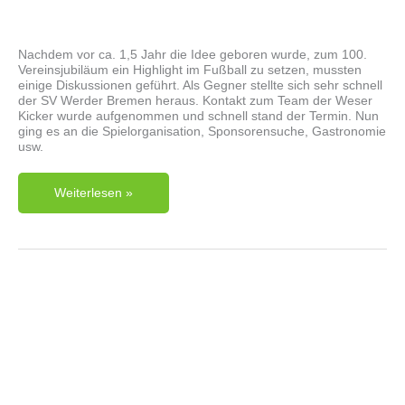
Nachdem vor ca. 1,5 Jahr die Idee geboren wurde, zum 100.
Vereinsjubiläum ein Highlight im Fußball zu setzen, mussten
einige Diskussionen geführt. Als Gegner stellte sich sehr schnell
der SV Werder Bremen heraus. Kontakt zum Team der Weser
Kicker wurde aufgenommen und schnell stand der Termin. Nun
ging es an die Spielorganisation, Sponsorensuche, Gastronomie
usw.
Jubiläumsspiel
Weiterlesen »
100
Jahre
VfL
Lintorf
Folgt uns auf