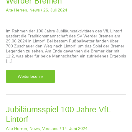
Werder Bremen
Alte Herren
,
News
/
26. Juli 2024
Im Rahmen der 100 Jahre Jubiläumsaktivitäten des VfL Lintorf
gastiert die Traditionsmannschaft des SV Werder Bremen am
29.06.2024 in Lintorf. Bei bestem Fußballwetter fanden über
700 Zuschauer den Weg nach Lintorf, um das Spiel der Bremer
Legenden zu sehen. Am Ende gewannen die Bremer klar mit
11:2, was aber für beide Mannschaften ein zufriedenes Ergebnis
[…]
Rückblick
Weiterlesen »
100
Jahre
VfL
Lintorf
Legendenspiel
Gegen
Den
SV
Jubiläumsspiel 100 Jahre VfL
Werder
Bremen
Lintorf
Alte Herren
,
News
,
Vorstand
/
14. Juni 2024